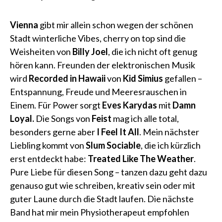
Vienna
gibt mir allein schon wegen der schönen
Stadt winterliche Vibes, cherry on top sind die
Weisheiten von
Billy Joel
, die ich nicht oft genug
hören kann. Freunden der elektronischen Musik
wird
Recorded in Hawaii
von
Kid Simius
gefallen
–
Entspannung, Freude und Meeresrauschen in
Einem. Für Power sorgt
Eves Karydas
mit
Damn
Loyal.
Die Songs von
Feist
mag ich alle total,
besonders gerne aber
I Feel It All
. Mein nächster
Liebling kommt von
Slum Sociable
, die ich kürzlich
erst entdeckt habe:
Treated Like The Weather
.
Pure Liebe für diesen Song – tanzen dazu geht dazu
genauso gut wie schreiben, kreativ sein oder mit
guter Laune durch die Stadt laufen. Die nächste
Band hat mir mein Physiotherapeut empfohlen