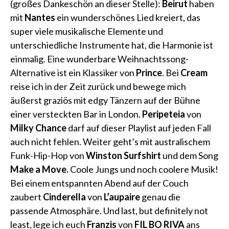
(großes Dankeschön an dieser Stelle):
Beirut
haben
mit
Nantes
ein wunderschönes Lied kreiert, das
super viele musikalische Elemente und
unterschiedliche Instrumente hat, die Harmonie ist
einmalig. Eine wunderbare Weihnachtssong-
Alternative ist ein Klassiker von
Prince
. Bei
Cream
reise ich in der Zeit zurück und bewege mich
äußerst graziös mit edgy Tänzern auf der Bühne
einer versteckten Bar in London.
Peripeteia
von
Milky Chance
darf auf dieser Playlist auf jeden Fall
auch nicht fehlen. Weiter geht’s mit australischem
Funk-Hip-Hop von
Winston Surfshirt
und dem Song
Make a Move.
Coole Jungs und noch coolere Musik!
Bei einem entspannten Abend auf der Couch
zaubert
Cinderella
von
L’aupaire
genau die
passende Atmosphäre. Und last, but definitely not
least, lege ich euch
Franzis
von
FIL BO RIVA
ans