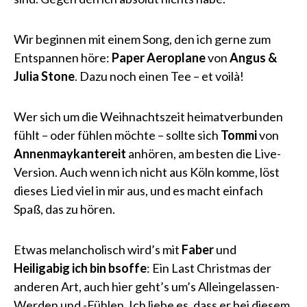
Wir beginnen mit einem Song, den ich gerne zum
Entspannen höre:
Paper Aeroplane
von
Angus &
Julia Stone
. Dazu noch einen Tee – et voilà!
Wer sich um die Weihnachtszeit heimatverbunden
fühlt – oder fühlen möchte – sollte sich
Tommi
von
Annenmaykantereit
anhören, am besten die Live-
Version. Auch wenn ich nicht aus Köln komme, löst
dieses Lied viel in mir aus, und es macht einfach
Spaß, das zu hören.
Etwas melancholisch wird’s mit
Faber
und
Heiligabig ich bin bsoffe
: Ein Last Christmas der
anderen Art, auch hier geht’s um’s Alleingelassen-
Werden und -Fühlen. Ich liebe es, dass er bei diesem