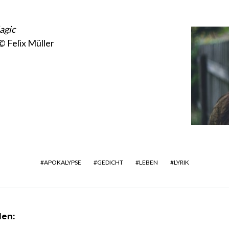
agic
© Felix Müller
APOKALYPSE
GEDICHT
LEBEN
LYRIK
len: