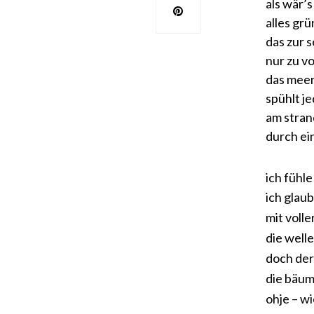
als wär’s
alles grü
das zur 
nur zu v
das meer
spühlt j
am stran
durch e
ich fühl
ich glaub
mit volle
die well
doch der
die bäum
ohje – w