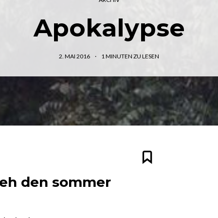
Apokalypse
2. MAI 2016
1
MINUTEN ZU LESEN
seh den sommer