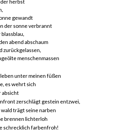
 der herbst
n,
sonne gewandt
on der sonne verbrannt
 blassblau,
eden abend abschaum
d zurückgelassen,
ingeölte menschenmassen
e leben unter meinen füßen
e, es wehrt sich
r absicht
enfront zerschlägt gestein entzwei,
 wald trägt seine narben
e brennen lichterloh
ie schrecklich farbenfroh!