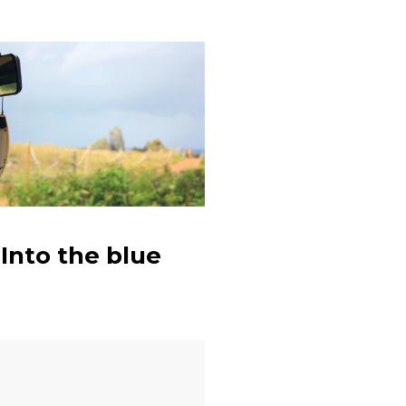
Adventskale
11.Türch
Into the blue