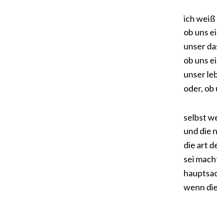
ich weiß 
ob uns e
unser da
ob uns e
unser le
oder, ob 
selbst w
und die 
die art 
sei mach
hauptsach
wenn die