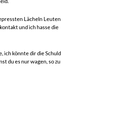
eid.
 gepressten Lächeln Leuten
ontakt und ich hasse die
e, ich könnte dir die Schuld
nst du es nur wagen, so zu