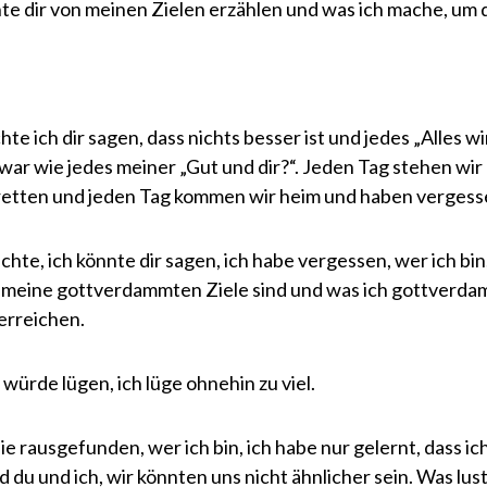
te dir von meinen Zielen erzählen und was ich mache, um d
te ich dir sagen, dass nichts besser ist und jedes „Alles 
war wie jedes meiner „Gut und dir?“. Jeden Tag stehen wir
retten und jeden Tag kommen wir heim und haben vergessen
hte, ich könnte dir sagen, ich habe vergessen, wer ich bin,
s meine gottverdammten Ziele sind und was ich gottverd
 erreichen.
würde lügen, ich lüge ohnehin zu viel.
ie rausgefunden, wer ich bin, ich habe nur gelernt, dass ic
 du und ich, wir könnten uns nicht ähnlicher sein. Was lust