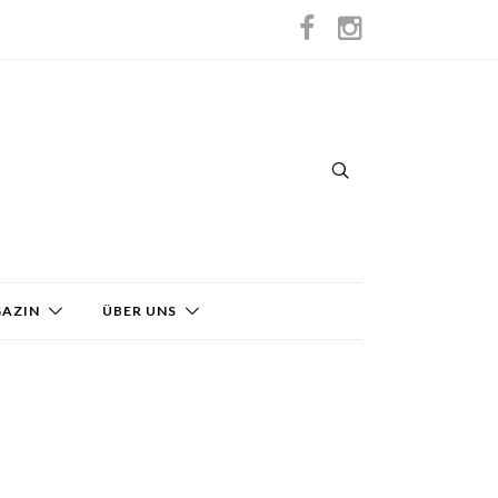
GAZIN
ÜBER UNS