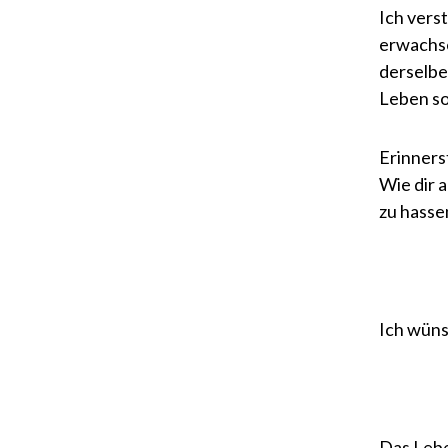
Ich verst
erwachse
derselbe
Leben so 
Erinnerst
Wie dir 
zu hasse
Ich wüns
Das Leben