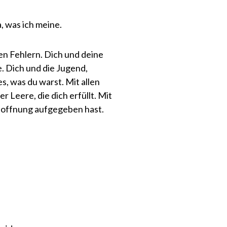
a, was ich meine.
en Fehlern. Dich und deine
. Dich und die Jugend,
s, was du warst. Mit allen
r Leere, die dich erfüllt. Mit
e Hoffnung aufgegeben hast.