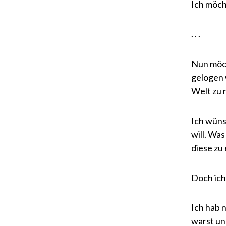
Ich möch
. . .
Nun möch
gelogen 
Welt zu 
Ich wünsc
will. Wa
diese zu
Doch ich 
Ich hab n
warst und