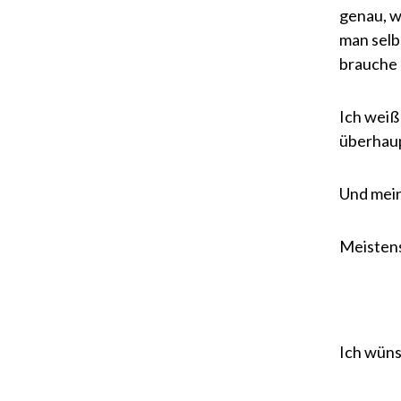
genau, wi
man selbs
brauche 
Ich weiß 
überhaupt
Und mein
Meistens
Ich wüns