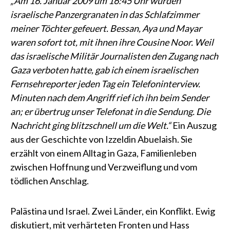
„Am 16. Januar 2009 um 16:45 Uhr wurden
israelische Panzergranaten in das Schlafzimmer
meiner Töchter gefeuert. Bessan, Aya und Mayar
waren sofort tot, mit ihnen ihre Cousine Noor. Weil
das israelische Militär Journalisten den Zugang nach
Gaza verboten hatte, gab ich einem israelischen
Fernsehreporter jeden Tag ein Telefoninterview.
Minuten nach dem Angriff rief ich ihn beim Sender
an; er übertrug unser Telefonat in die Sendung. Die
Nachricht ging blitzschnell um die Welt.“
Ein Auszug
aus der Geschichte von Izzeldin Abuelaish. Sie
erzählt von einem Alltag in Gaza, Familienleben
zwischen Hoffnung und Verzweiflung und vom
tödlichen Anschlag.
Palästina und Israel. Zwei Länder, ein Konflikt. Ewig
diskutiert, mit verhärteten Fronten und Hass