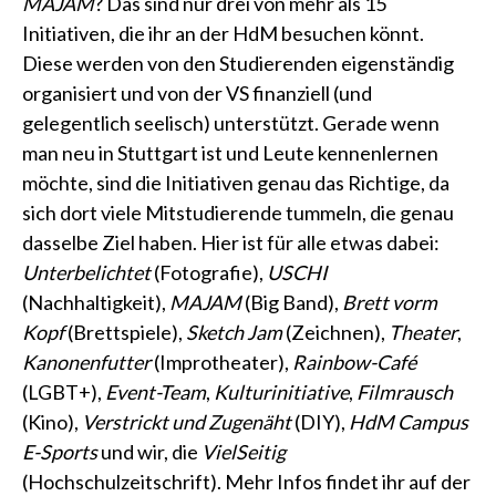
MAJAM
? Das sind nur drei von mehr als 15
Initiativen, die ihr an der HdM besuchen könnt.
Diese werden von den Studierenden eigenständig
organisiert und von der VS finanziell (und
gelegentlich seelisch) unterstützt. Gerade wenn
man neu in Stuttgart ist und Leute kennenlernen
möchte, sind die Initiativen genau das Richtige, da
sich dort viele Mitstudierende tummeln, die genau
dasselbe Ziel haben. Hier ist für alle etwas dabei:
Unterbelichtet
(Fotografie),
USCHI
(Nachhaltigkeit),
MAJAM
(Big Band),
Brett vorm
Kopf
(Brettspiele),
Sketch Jam
(Zeichnen),
Theater
,
Kanonenfutter
(Improtheater),
Rainbow-Café
(LGBT+),
Event-Team
,
Kulturinitiative
,
Filmrausch
(Kino),
Verstrickt und Zugenäht
(DIY),
HdM Campus
E-Sports
und wir, die
VielSeitig
(Hochschulzeitschrift). Mehr Infos findet ihr auf der