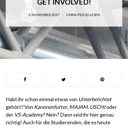
GET INVOLVED!
3. NOVEMBER 2017
2
MINUTEN ZU LESEN
Habt ihr schon einmal etwas von
Unterbelichtet
gehört? Von
Kanonenfutter
,
MAJAM
,
USCHI
oder
der
VS-Academy
? Nein? Dann seid ihr hier genau
richtig! Auch für die Studierenden, die es heute