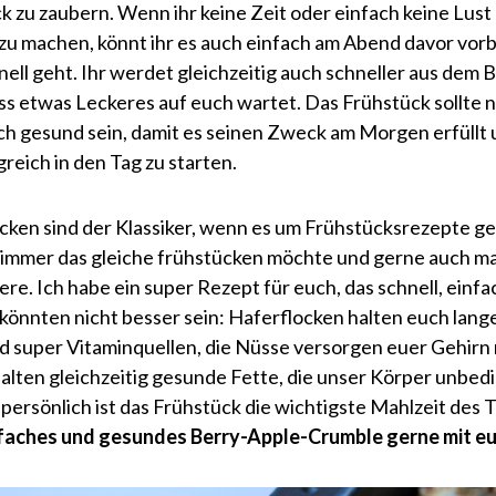
k zu zaubern. Wenn ihr keine Zeit oder einfach keine Lus
u machen, könnt ihr es auch einfach am Abend davor vorbe
nell geht. Ihr werdet gleichzeitig auch schneller aus dem 
ass etwas Leckeres auf euch wartet. Das Frühstück sollte n
uch gesund sein, damit es seinen Zweck am Morgen erfüllt 
reich in den Tag zu starten.
cken sind der Klassiker, wenn es um Frühstücksrezepte geht
t immer das gleiche frühstücken möchte und gerne auch m
re. Ich habe ein super Rezept für euch, das schnell, einfac
könnten nicht besser sein: Haferflocken halten euch lange
nd super Vitaminquellen, die Nüsse versorgen euer Gehir
alten gleichzeitig gesunde Fette, die unser Körper unbedi
 persönlich ist das Frühstück die wichtigste Mahlzeit des
faches und gesundes Berry-Apple-Crumble gerne mit euc