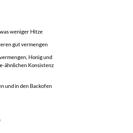
twas weniger Hitze
Beeren gut vermengen
t vermengen, Honig und
e-ähnlichen Konsistenz
n und in den Backofen
n