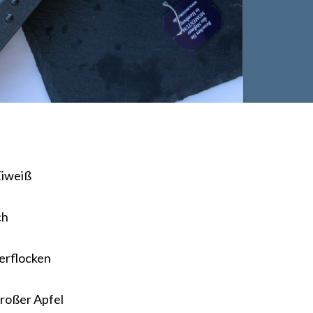
Eiweiß
ch
erflocken
großer Apfel