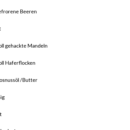
efrorene Beeren
:
ll gehackte Mandeln
ll Haferflocken
osnussöl /Butter
ig
t