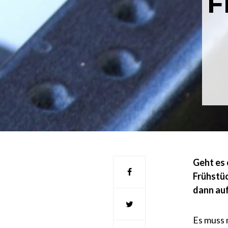
F
Geht es 
Frühstüc
dann auf
Es muss 