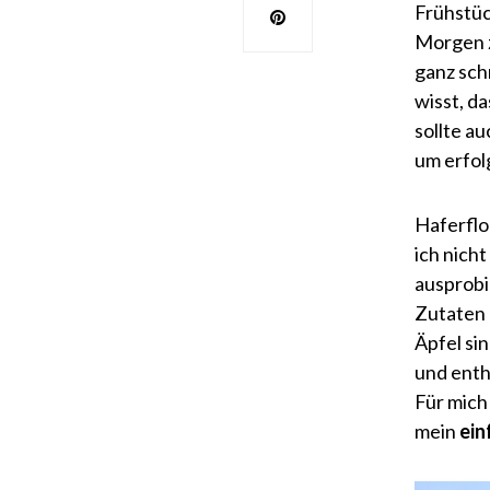
Frühstüc
Morgen z
ganz sch
wisst, d
sollte a
um erfolg
Haferflo
ich nich
ausprobie
Zutaten 
Äpfel si
und enth
Für mich
mein
ein