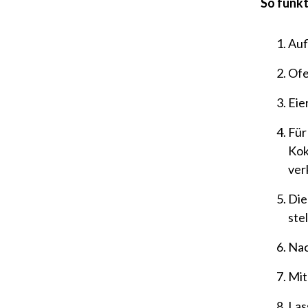
So funkt
Auf
Ofe
Eie
Für
Kok
ver
Die
ste
Nac
Mit
Las