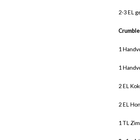
2-3 EL g
Crumble
1 Handvo
1 Handvo
2 EL Kok
2 EL Hon
1 TL Zim