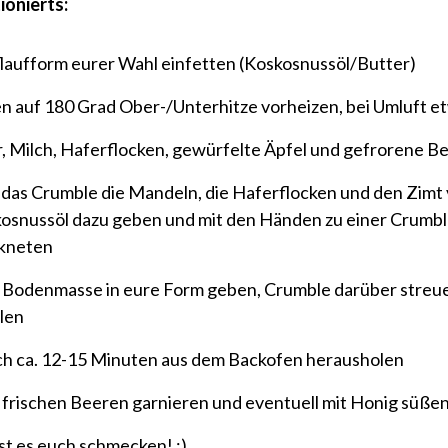
ionierts:
laufform eurer Wahl einfetten (Koskosnussöl/Butter)
n auf 180 Grad Ober-/Unterhitze vorheizen, bei Umluft e
r, Milch, Haferflocken, gewürfelte Äpfel und gefrorene 
 das Crumble die Mandeln, die Haferflocken und den Zim
osnussöl dazu geben und mit den Händen zu einer Crumbl
kneten
 Bodenmasse in eure Form geben, Crumble darüber streue
llen
h ca. 12-15 Minuten aus dem Backofen herausholen
 frischen Beeren garnieren und eventuell mit Honig süße
st es euch schmecken! :)