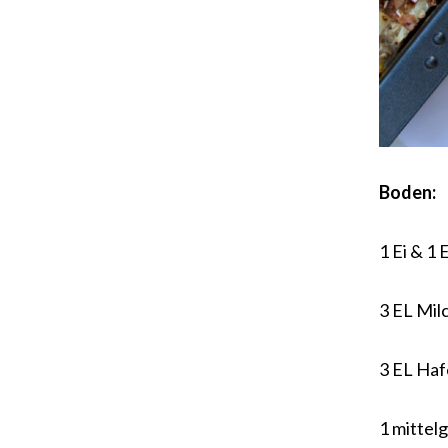
Boden:
1 Ei & 1 
3 EL Mil
3 EL Haf
1 mittel