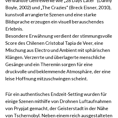
verwandte Genrewerke wie „28 Days Later“ (Danny
Boyle, 2002) und „The Crazies“ (Breck Eisner, 2010),
kunstvoll arrangierte Szenen und eine starke
Bildsprache erzeugen ein visuell berauschendes
Erlebnis.
Besondere Erwähnung verdient der stimmungsvolle
Score des Chilenen Cristobal Tapia de Veer, eine
Mischung aus Electro und Ambient mit sphärischen
Klängen. Verzerrte und überlagerte menschliche
Gesänge und ein Theremin sorgen für eine
druckvolle und beklemmende Atmosphäre, der eine
leise Hoffnung mitzuschwingen scheint.
Für ein authentisches Endzeit-Setting wurden für
einige Szenen mithilfe von Drohnen Luftaufnahmen
von Prypjat gemacht, der Geisterstadt in der Nähe
von Tschernobyl. Neben einem reich ausgestalteten