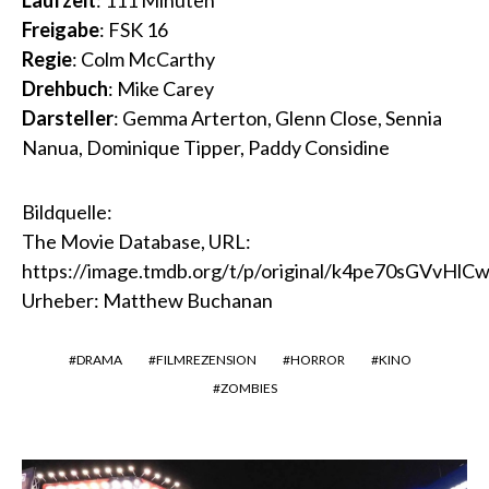
Laufzeit
: 111 Minuten
Freigabe
: FSK 16
Regie
: Colm McCarthy
Drehbuch
: Mike Carey
Darsteller
: Gemma Arterton, Glenn Close, Sennia
Nanua, Dominique Tipper, Paddy Considine
Bildquelle:
The Movie Database, URL:
https://image.tmdb.org/t/p/original/k4pe70sGVvHlC
Urheber: Matthew Buchanan
DRAMA
FILMREZENSION
HORROR
KINO
ZOMBIES