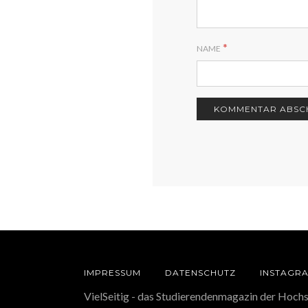
*
NAME
IMPRESSUM
DATENSCHUTZ
INSTAGR
VielSeitig - das Studierendenmagazin der Hoch