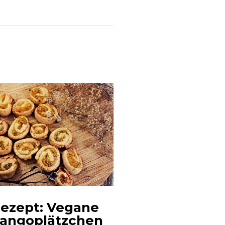
ezept: Vegane
Geschenki
angoplätzchen
DIY Tell