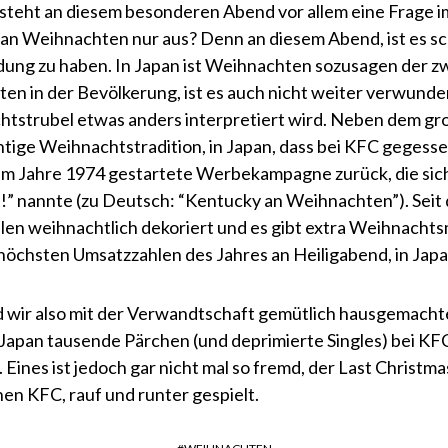
 steht an diesem besonderen Abend vor allem eine Frage 
 an Weihnachten nur aus? Denn an diesem Abend, ist es sc
ung zu haben. In Japan ist Weihnachten sozusagen der zw
ten in der Bevölkerung, ist es auch nicht weiter verwunder
tstrubel etwas anders interpretiert wird. Neben dem gr
htige Weihnachtstradition, in Japan, dass bei KFC gegesse
 im Jahre 1974 gestartete Werbekampagne zurück, die sic
i!” nannte (zu Deutsch: “Kentucky an Weihnachten”). Seit 
alen weihnachtlich dekoriert und es gibt extra Weihnacht
höchsten Umsatzzahlen des Jahres an Heiligabend, in Japa
wir also mit der Verwandtschaft gemütlich hausgemachte
n Japan tausende Pärchen (und deprimierte Singles) bei K
 Eines ist jedoch gar nicht mal so fremd, der Last Christma
hen KFC, rauf und runter gespielt.