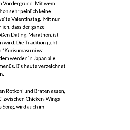
im Vordergrund: Mit wem
hon sehr peinlich keine
eite Valentinstag. Mit nur
lich, dass der ganze
oßen Dating-Marathon, ist
n wird. Die Tradition geht
h “Kurisumasu ni wa
dem werden in Japan alle
smenüs. Bis heute verzeichnet
n.
n Rotkohl und Braten essen,
FC, zwischen Chicken-Wings
s Song, wird auch im