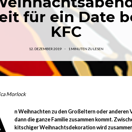
Weihnachtsabend
eit für ein Date b
KFC
12. DEZEMBER 2019
1
MINUTEN ZU LESEN
ica Morlock
A
n Weihnachten zu den Großeltern oder anderen 
dann die ganze Familie zusammen kommt. Zwisc
kitschiger Weihnachtsdekoration wird zusammen, 