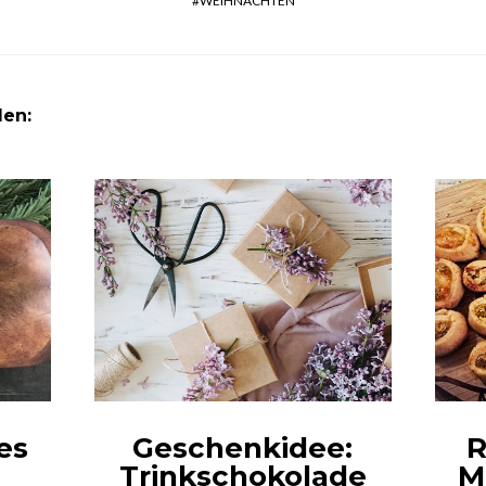
WEIHNACHTEN
len:
es
Geschenkidee:
R
Trinkschokolade
M