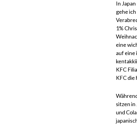
In Japan
gehe ich
Verabred
1% Chris
Weihnach
eine wic
auf eine
kentakki
KFC Fili
KFC die 
Während 
sitzen i
und Cola.
japanisc