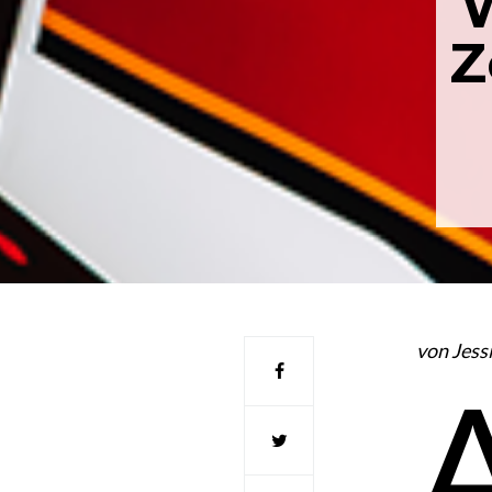
Z
von Jess