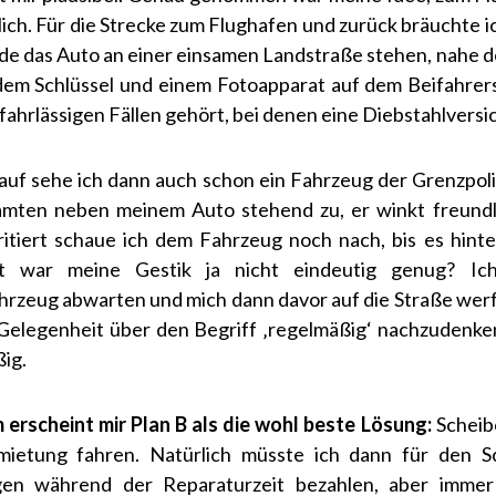
lich. Für die Strecke zum Flughafen und zurück bräuchte ic
de das Auto an einer einsamen Landstraße stehen, nahe d
em Schlüssel und einem Fotoapparat auf dem Beifahrers
fahrlässigen Fällen gehört, bei denen eine Diebstahlversic
auf sehe ich dann auch schon ein Fahrzeug der Grenzpol
ten neben meinem Auto stehend zu, er winkt freundli
ritiert schaue ich dem Fahrzeug noch nach, bis es hin
cht war meine Gestik ja nicht eindeutig genug? I
ahrzeug abwarten und mich dann davor auf die Straße wer
 Gelegenheit über den Begriff ‚regelmäßig‘ nachzudenken.
ig.
erscheint mir Plan B als die wohl beste Lösung:
Scheib
mietung fahren. Natürlich müsste ich dann für den 
en während der Reparaturzeit bezahlen, aber immer 