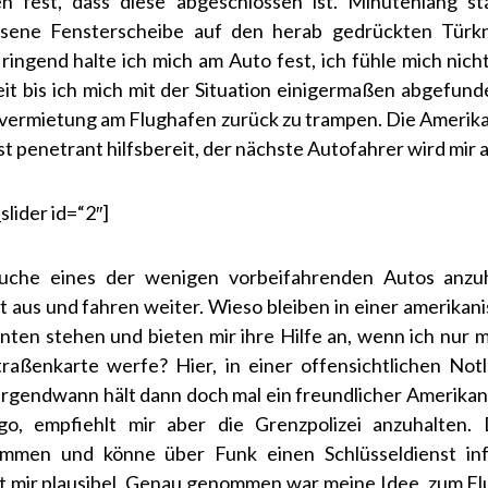
n fest, dass diese abgeschlossen ist. Minutenlang st
ssene Fensterscheibe auf den herab gedrückten Türkn
ringend halte ich mich am Auto fest, ich fühle mich nich
eit bis ich mich mit der Situation einigermaßen abgefund
vermietung am Flughafen zurück zu trampen. Die Amerik
t penetrant hilfsbereit, der nächste Autofahrer wird mir al
slider id=“2″]
suche eines der wenigen vorbeifahrenden Autos anzu
t aus und fahren weiter. Wieso bleiben in einer amerika
nten stehen und bieten mir ihre Hilfe an, wenn ich nur m
raßenkarte werfe? Hier, in einer offensichtlichen Not
Irgendwann hält dann doch mal ein freundlicher Amerikane
go, empfiehlt mir aber die Grenzpolizei anzuhalten.
ommen und könne über Funk einen Schlüsseldienst inf
t mir plausibel. Genau genommen war meine Idee, zum Fl