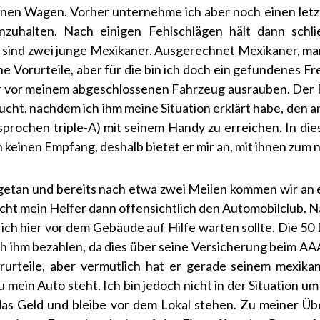
nen Wagen. Vorher unternehme ich aber noch einen letz
zuhalten. Nach einigen Fehlschlägen hält dann schlie
 sind zwei junge Mexikaner. Ausgerechnet Mexikaner, ma
ne Vorurteile, aber für die bin ich doch ein gefundenes F
r vor meinem abgeschlossenen Fahrzeug ausrauben. Der F
ucht, nachdem ich ihm meine Situation erklärt habe, den 
prochen triple-A) mit seinem Handy zu erreichen. In d
h keinen Empfang, deshalb bietet er mir an, mit ihnen zum 
getan und bereits nach etwa zwei Meilen kommen wir an ei
icht mein Helfer dann offensichtlich den Automobilclub. N
s ich hier vor dem Gebäude auf Hilfe warten sollte. Die 50
ch ihm bezahlen, da dies über seine Versicherung beim AA
rurteile, aber vermutlich hat er gerade seinem mexika
 mein Auto steht. Ich bin jedoch nicht in der Situation um
das Geld und bleibe vor dem Lokal stehen. Zu meiner Üb