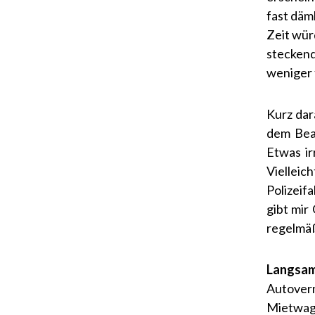
fast däm
Zeit wür
steckend
weniger 
Kurz dar
dem Beam
Etwas ir
Viellei
Polizeif
gibt mir
regelmäß
Langsam 
Autover
Mietwag