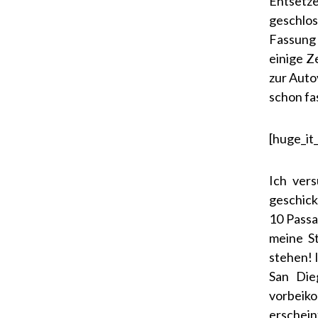
Entsetze
geschlo
Fassung 
einige Z
zur Auto
schon fas
[huge_it_
Ich ver
geschick
10 Passa
meine St
stehen! 
San Die
vorbeik
erschein