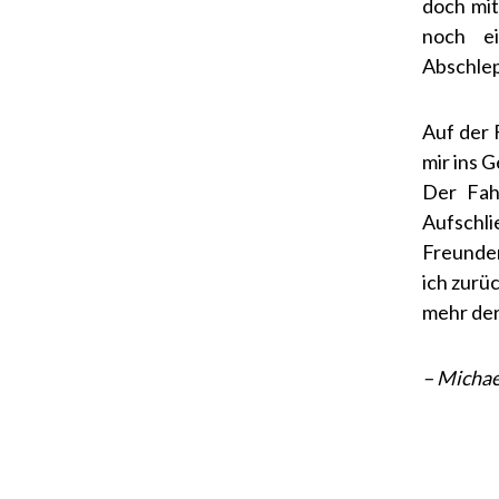
doch mit
noch ei
Abschlep
Auf der 
mir ins G
Der Fah
Aufschl
Freunden
ich zurü
mehr der
– Michae