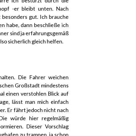
arre ich bestürzt durch die
opf -er bleibt unten. Nach
t besonders gut. Ich brauche
en habe, dann beschließe ich
aner sind ja erfahrungsgemäß
so sicherlich gleich helfen.
halten. Die Fahrer weichen
nischen Großstadt mindestens
al einen verstohlen Blick auf
lage, lässt man mich einfach
r. Er fährt jedoch nicht nach
 Die würde hier regelmäßig
ormieren. Dieser Vorschlag
ughafen zu trampen, ja schon