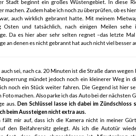
er Stadt beginnt ein großes Wüstengebiet. In diese Ri
r machen. Zudem habe ich noch zu überprüfen, ob es hier,
ar, auch wirklich gebrannt hatte. Mit meinem Mietwage
g Osten und tatsächlich, nach einigen Meilen sehe 
e. Da es hier aber sehr selten regnet –das letzte Mal
e an denen es nicht gebrannt hat auch nicht viel besser a
auch sei, nach ca. 20 Minuten ist die Straße dann wegen
Absperrung mündet jedoch noch ein kleinerer Weg in d
 ich noch ein Stück weiter fahren. Die Gegend ist hier s
n Foto machen. Also parke ich das Auto bei der nächsten
ge aus.
Den Schlüssel lasse ich dabei im Zündschloss
ich beim Aussteigen nicht extra aus.
fällt mir auf, dass ich die Kamera nicht in meiner Gürt
uf den Beifahrersitz gelegt. Als ich die Autotür wieder