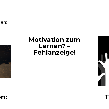
len:
Motivation zum
Lernen? –
Fehlanzeige!
en:
T