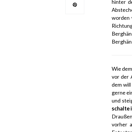
hinter d
Absteche
worden w
Richtun
Berghäng
Berghäng
Wie dem 
vor der 
dem will
gerne ei
und stei
schalte 
Draußen 
vorher a