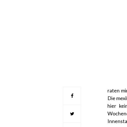
raten mi
Die mexi
hier ke
Wochene
Innensta