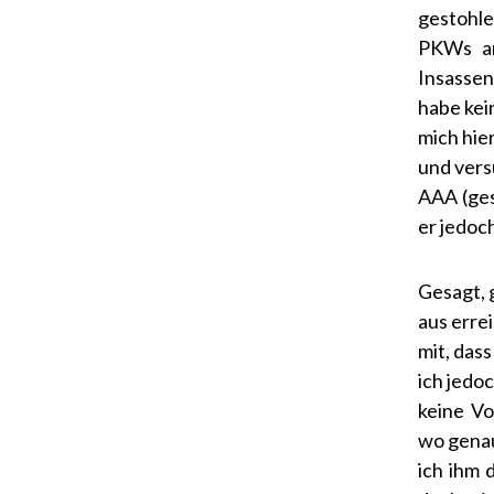
gestohle
PKWs an
Insassen
habe kei
mich hie
und vers
AAA (ges
er jedoc
Gesagt, 
aus erre
mit, das
ich jedo
keine Vo
wo genau
ich ihm 