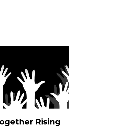
ogether Rising
Zombiefil
Hirn – “The Gi