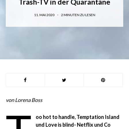
Trash-TV in der Quarantäne
11. MAI 2020
2
MINUTEN ZU LESEN
von Lorena Boss
oo hot to handle, Temptation Island
und Love is blind- Netflix und Co