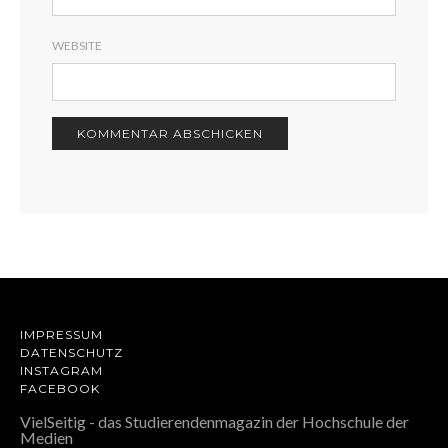
WEBSITE
IMPRESSUM
DATENSCHUTZ
INSTAGRAM
FACEBOOK
VielSeitig - das Studierendenmagazin der Hochschule der
Medien