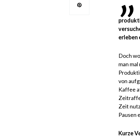
produkt
versuche
erleben 
Doch wo 
man mal 
Produktiv
von aufg
Kaffee a
Zeitraff
Zeit nut
Pausen e
Kurze V