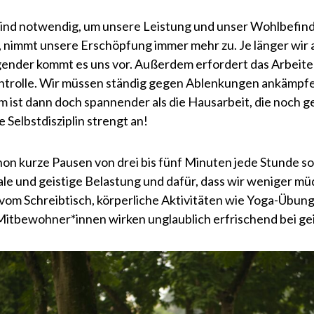
ind notwendig, um unsere Leistung und unser Wohlbefind
, nimmt unsere Erschöpfung immer mehr zu. Je länger wir 
ender kommt es uns vor. Außerdem erfordert das Arbeite
ntrolle. Wir müssen ständig gegen Ablenkungen ankämpfe
m ist dann doch spannender als die Hausarbeit, die noch 
 Selbstdisziplin strengt an!
on kurze Pausen von drei bis fünf Minuten jede Stunde so
le und geistige Belastung und dafür, dass wir weniger mü
vom Schreibtisch, körperliche Aktivitäten wie Yoga-Übun
Mitbewohner*innen wirken unglaublich erfrischend bei gei