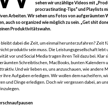
sehen wir unzählige Videos mit „Prod
procrastinating-Tips“ und Playlists 
iven Arbeiten. Wir sehen uns Fotos von aufgeräumten
n, auch so organized wie möglich zu sein. „Get shit done
einen Produktivitätswahn.
bleibt dabei die Zeit, um einmal herunterzufahren? Zeit fü
nicht produktiv sein muss. Die Leistungsgesellschaft lebt 
ität vor und Social Media tragen ihren Teil dazu bei. Klar 
eräumten Schreibtischen, MacBooks, bunten Kalendern u
ttraktiv. Und wir lieben es, uns anzuschauen, wie andere
er ihre Aufgaben erledigen. Wir wollen dem nacheifern, w
zen und Dinge erledigen. Doch wir vergessen dabei, an uns
inzulegen.
erschnaufpausen