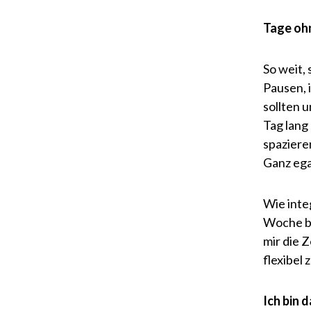
Tage oh
So weit,
Pausen, 
sollten 
Tag lang
spaziere
Ganz egal
Wie inte
Woche be
mir die 
flexibel
Ich bin 