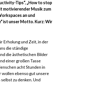
uctivity-Tips“, „How to stop
mit motivierender Musik zum
 Workspaces an und
“ ist unser Motto. Kurz: Wir
r Erholung und Zeit, in der
uns die ständige
sind die ästhetischen Bilder
nd einer großen Tasse
 Menschen acht Stunden in
ir wollen ebenso gut unsere
 selbst zu denken. Und