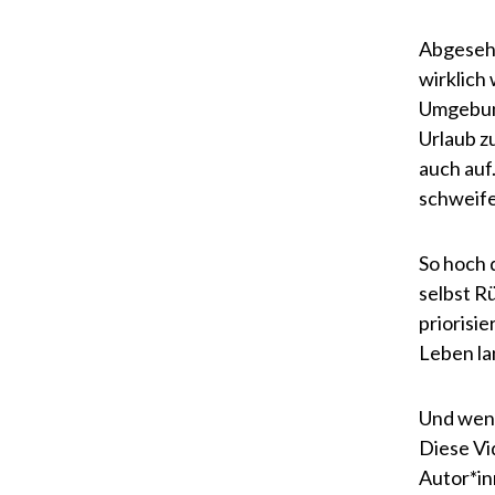
Abgesehe
wirklich
Umgebung
Urlaub z
auch auf
schweife
So hoch 
selbst R
priorisi
Leben la
Und wenn
Diese Vi
Autor*in