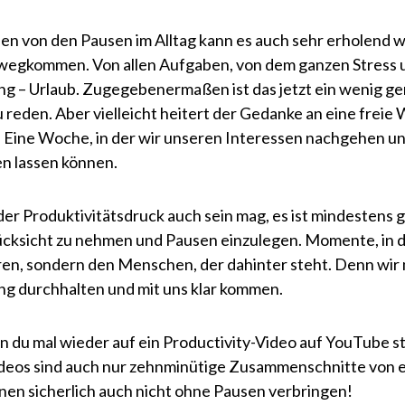
n von den Pausen im Alltag kann es auch sehr erholend w
 wegkommen. Von allen Aufgaben, von dem ganzen Stress
 – Urlaub. Zugegebenermaßen ist das jetzt ein wenig ge
u reden. Aber vielleicht heitert der Gedanke an eine frei
. Eine Woche, in der wir unseren Interessen nachgehen 
n lassen können.
der Produktivitätsdruck auch sein mag, es ist mindestens g
ücksicht zu nehmen und Pausen einzulegen. Momente, in de
eren, sondern den Menschen, der dahinter steht. Denn wir
ng durchhalten und mit uns klar kommen.
 du mal wieder auf ein Productivity-Video auf YouTube s
deos sind auch nur zehnminütige Zusammenschnitte von e
nen sicherlich auch nicht ohne Pausen verbringen!