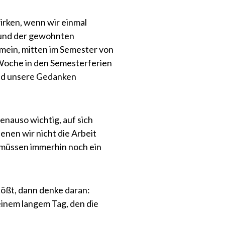
irken, wenn wir einmal
 und der gewohnten
mein, mitten im Semester von
e Woche in den Semesterferien
und unsere Gedanken
enauso wichtig, auf sich
nen wir nicht die Arbeit
 müssen immerhin noch ein
tößt, dann denke daran:
inem langem Tag, den die