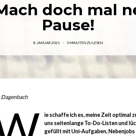
Mach doch mal n
Pause!
8. JANUAR 2021
3
MINUTEN ZU LESEN
a Dagenbach
„W
ie schaffe ich es, meine Zeit optimal 
uns seitenlange To-Do-Listen und l
gefüllt mit Uni-Aufgaben, Nebenjobs