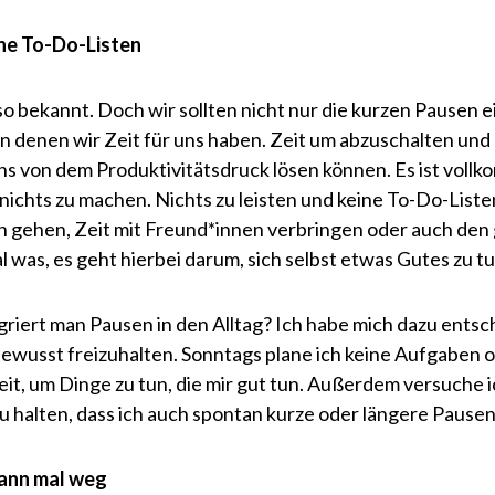
ne To-Do-Listen
 so bekannt. Doch wir sollten nicht nur die kurzen Pausen 
in denen wir Zeit für uns haben. Zeit um abzuschalten und
uns von dem Produktivitätsdruck lösen können. Es ist voll
 nichts zu machen. Nichts zu leisten und keine To-Do-List
n gehen, Zeit mit Freund*innen verbringen oder auch den 
 was, es geht hierbei darum, sich selbst etwas Gutes zu tu
griert man Pausen in den Alltag? Ich habe mich dazu entsch
wusst freizuhalten. Sonntags plane ich keine Aufgaben 
Zeit, um Dinge zu tun, die mir gut tun. Außerdem versuch
 zu halten, dass ich auch spontan kurze oder längere Pause
dann mal weg