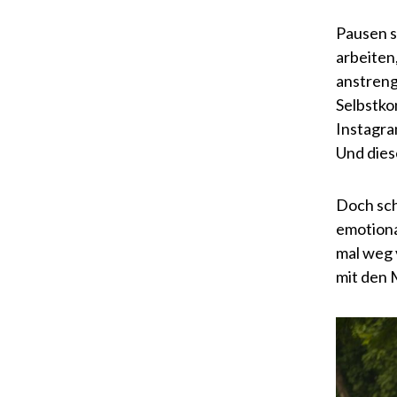
Pausen s
arbeiten
anstreng
Selbstko
Instagra
Und diese
Doch sch
emotiona
mal weg 
mit den 