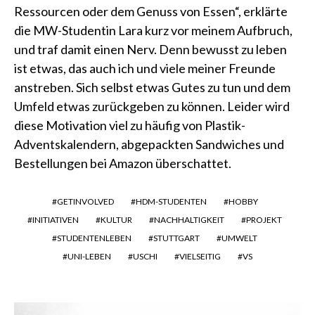
Ressourcen oder dem Genuss von Essen“, erklärte
die MW-Studentin Lara kurz vor meinem Aufbruch,
und traf damit einen Nerv. Denn bewusst zu leben
ist etwas, das auch ich und viele meiner Freunde
anstreben. Sich selbst etwas Gutes zu tun und dem
Umfeld etwas zurückgeben zu können. Leider wird
diese Motivation viel zu häufig von Plastik-
Adventskalendern, abgepackten Sandwiches und
Bestellungen bei Amazon überschattet.
GETINVOLVED
HDM-STUDENTEN
HOBBY
INITIATIVEN
KULTUR
NACHHALTIGKEIT
PROJEKT
STUDENTENLEBEN
STUTTGART
UMWELT
UNI-LEBEN
USCHI
VIELSEITIG
VS