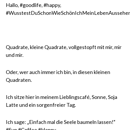
Hallo, #goodlife, #happy,
#WusstestDuSchonWieSchönIchMeinLebenAussehe
Quadrate, kleine Quadrate, vollgestopft mit mir, mir
und mir.
Oder, wer auch immer ich bin, in diesen kleinen
Quadraten.
Ich sitze hier in meinem Lieblingscafé, Sonne, Soja
Latte und ein sorgenfreier Tag.
Ich sage: „Einfach mal die Seele baumeln lassen!“
#Sun #Coffee #Happy