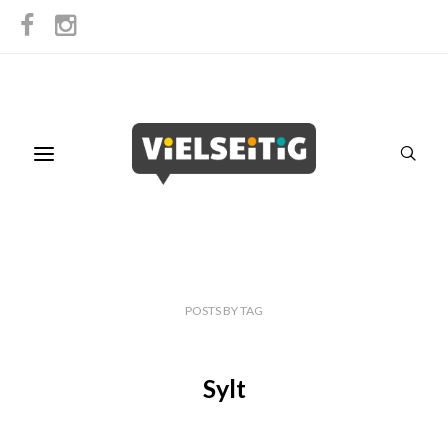
POSTS
BY
TAG
Sylt