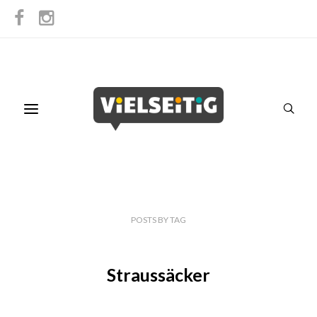
POSTS
BY
TAG
Straussäcker