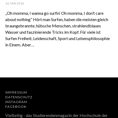
16. MAI 2016
„Oh momma, I wanna go surfin‘ Oh momma, I don’t care
about nothing“ Hört man Surfen, haben die meisten gleich
braungebrannte, hübsche Menschen, strahlendblaues
Wasser und faszinierende Tricks im Kopf. Für viele ist
Surfen Freiheit, Leidenschaft, Sport und Lebensphilosophie
in Einem. Aber…
IMPRESSUM
DATENSCHUTZ
INSTAGRAM
FACEBOOK
VielSeitig - das Studierendenmagazin der Hochschule der