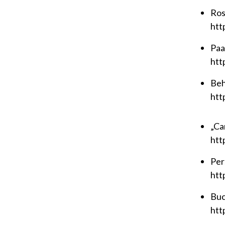
Ros
htt
Paa
htt
Beh
htt
„Ca
htt
Per
htt
Buc
htt