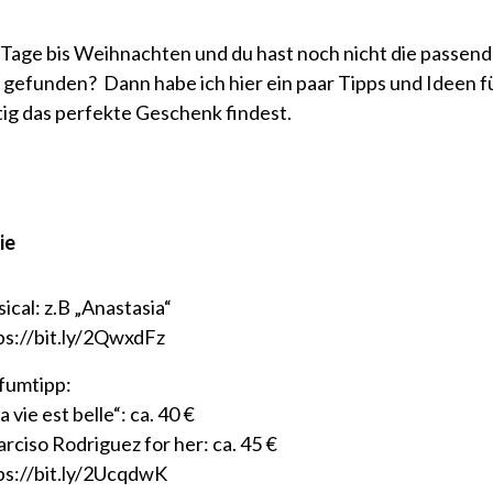
Tage bis Weihnachten und du hast noch nicht die passen
 gefunden? Dann habe ich hier ein paar Tipps und Ideen fü
tig das perfekte Geschenk findest.
ie
ical: z.B „Anastasia“
ps://bit.ly/2QwxdFz
fumtipp:
a vie est belle“: ca. 40 €
arciso Rodriguez for her: ca. 45 €
ps://bit.ly/2UcqdwK