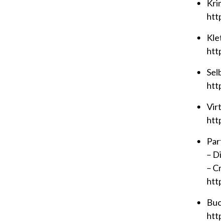
Kri
htt
Kle
htt
Sel
htt
Vir
htt
Par
– D
– C
htt
Buc
htt