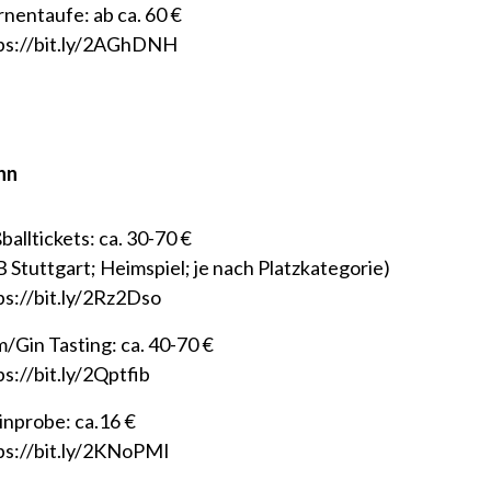
rnentaufe: ab ca. 60 €
ps://bit.ly/2AGhDNH
hn
balltickets: ca. 30-70 €
B Stuttgart; Heimspiel; je nach Platzkategorie)
ps://bit.ly/2Rz2Dso
/Gin Tasting: ca. 40-70 €
ps://bit.ly/2Qptfib
nprobe: ca.16 €
ps://bit.ly/2KNoPMI