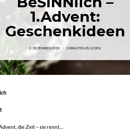
BeSINNlich –
1.Advent:
Geschenkideen
2. DEZEMBER 2018
1
MINUTEN ZU LESEN
ich
t
Advent, die Zeit – sie rennt…