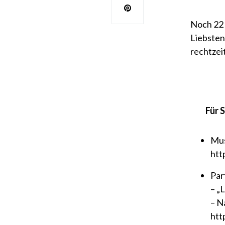
Noch 22 
Liebsten
rechtzei
Für S
Mus
htt
Par
– „L
– N
htt