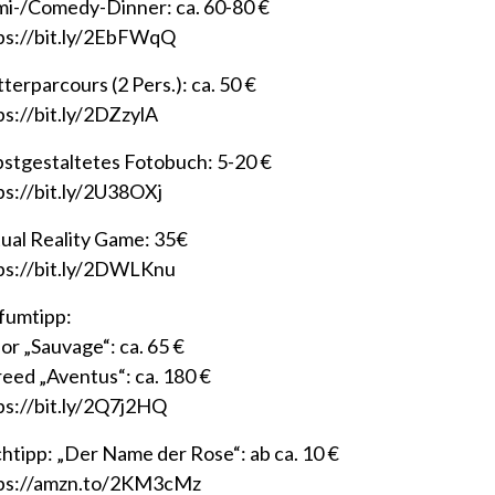
mi-/Comedy-Dinner: ca. 60-80 €
ps://bit.ly/2EbFWqQ
tterparcours (2 Pers.): ca. 50 €
ps://bit.ly/2DZzylA
bstgestaltetes Fotobuch: 5-20 €
ps://bit.ly/2U38OXj
tual Reality Game: 35€
ps://bit.ly/2DWLKnu
fumtipp:
ior „Sauvage“: ca. 65 €
reed „Aventus“: ca. 180 €
ps://bit.ly/2Q7j2HQ
htipp: „Der Name der Rose“: ab ca. 10 €
ps://amzn.to/2KM3cMz