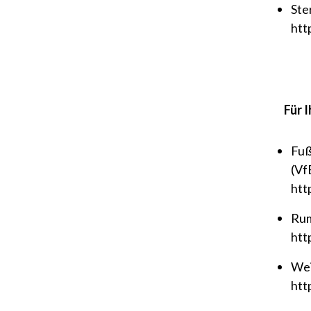
Ste
htt
Für I
Fuß
(Vf
htt
Rum
htt
Wei
htt