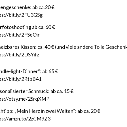
engeschenke: ab ca.20 €
ps://bit.ly/2FU3GSg
rfotoshooting ab ca. 60 €
ps://bit.ly/2FSeOir
eizbares Kissen: ca. 40 € (und viele andere Tolle Geschen
ps://bit.ly/2DSYifz
ndle-light-Dinner“: ab 65 €
ps://bit.ly/2RtpB41
sonalisierter Schmuck: ab ca. 15 €
ps://etsy.me/2SrqXMP
htipp: „Mein Herz in zwei Welten“: ab ca. 20 €
ps://amzn.to/2zCM9Z3