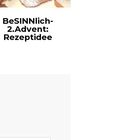
BeSINNlich-
Let’s talk 
2.Advent:
Sextoy
Rezeptidee