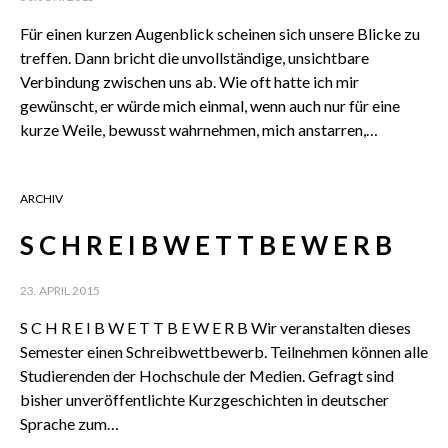
Für einen kurzen Augenblick scheinen sich unsere Blicke zu
treffen. Dann bricht die unvollständige, unsichtbare
Verbindung zwischen uns ab. Wie oft hatte ich mir
gewünscht, er würde mich einmal, wenn auch nur für eine
kurze Weile, bewusst wahrnehmen, mich anstarren,…
ARCHIV
S C H R E I B W E T T B E W E R B
23. APRIL 2015
S C H R E I B W E T T B E W E R B Wir veranstalten dieses
Semester einen Schreibwettbewerb. Teilnehmen können alle
Studierenden der Hochschule der Medien. Gefragt sind
bisher unveröffentlichte Kurzgeschichten in deutscher
Sprache zum…