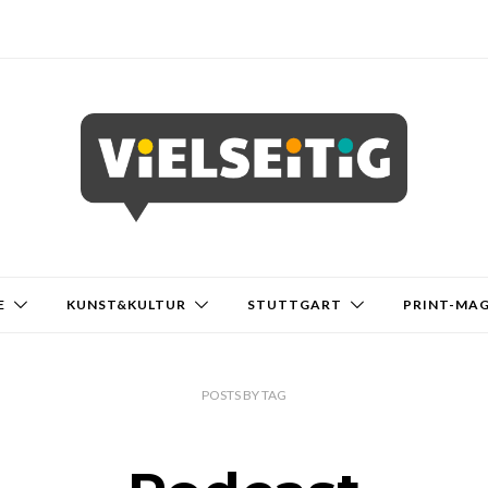
E
KUNST&KULTUR
STUTTGART
PRINT-MA
POSTS
BY
TAG