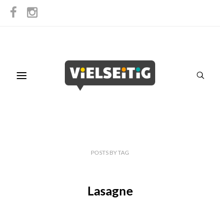
POSTS
BY
TAG
Lasagne