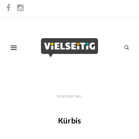
POSTS
BY
TAG
Kürbis