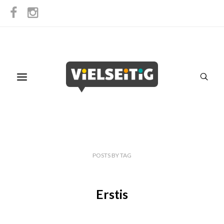
POSTS
BY
TAG
Erstis